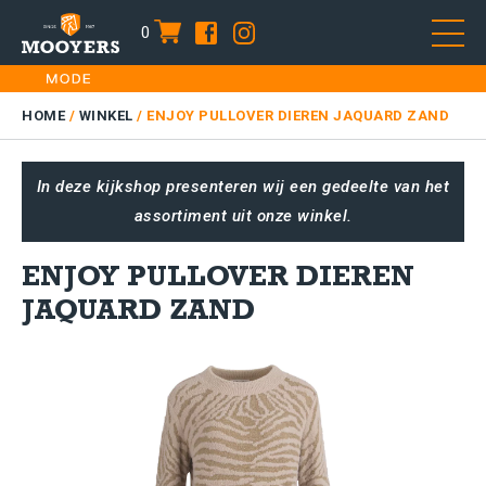
0
item
Skip
HOME
to
DAMES
HOME
/
WINKEL
/
ENJOY PULLOVER DIEREN JAQUARD ZAND
content
HEREN
In deze kijkshop presenteren wij een gedeelte van het
KIDS
assortiment uit onze winkel.
SALE
PLUS SIZE
ENJOY PULLOVER DIEREN
CONTACT
JAQUARD ZAND