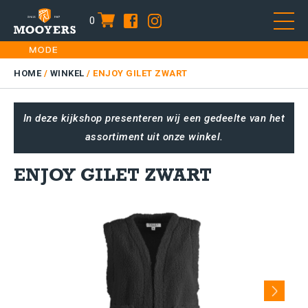
0
item
Skip
HOME
to
DAMES
HOME
/
WINKEL
/
ENJOY GILET ZWART
content
HEREN
In deze kijkshop presenteren wij een gedeelte van het
KIDS
assortiment uit onze winkel.
SALE
PLUS SIZE
ENJOY GILET ZWART
CONTACT
Next