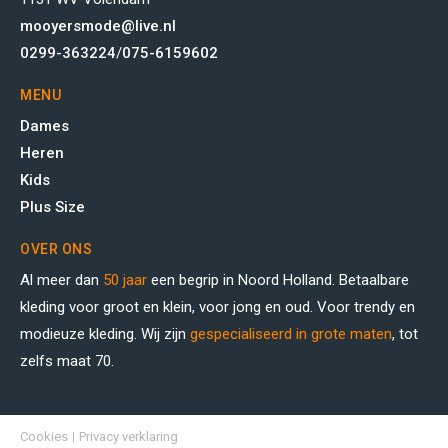
mooyersmode@live.nl
0299-363224
/
075-6159602
MENU
Dames
Heren
Kids
Plus Size
OVER ONS
Al meer dan
50 jaar
een begrip in Noord Holland. Betaalbare
kleding voor groot en klein, voor jong en oud. Voor trendy en
modieuze kleding. Wij zijn
gespecialiseerd in grote maten
, tot
zelfs maat 70.
Cookies
Privacy verklaring