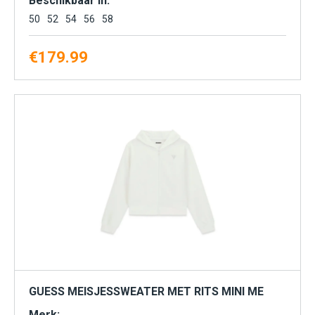
Beschikbaar in:
50
52
54
56
58
€
179.99
GUESS MEISJESSWEATER MET RITS MINI ME
Merk: