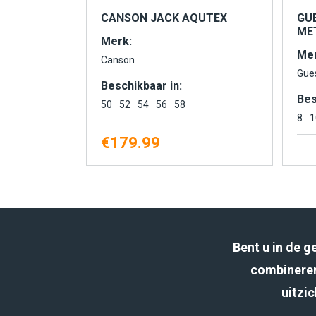
CANSON JACK AQUTEX
GU
MET
Merk:
Mer
Canson
Gue
Beschikbaar in:
Bes
50
52
54
56
58
8
1
€
179.99
Bent u in de 
combineren
uitzic