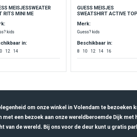
ESS MEISJESSWEATER
GUESS MEISJES
 RITS MINI ME
SWEATSHIRT ACTIVE TO
k:
Merk:
ss? kids
Guess? kids
chikbaar in:
Beschikbaar in:
0
12
14
8
10
12
14
16
gelegenheid om onze winkel in Volendam te bezoeken k
 met een bezoek aan onze wereldberoemde Dijk met 
ht van de wereld. Bij ons voor de deur kunt u gratis pa