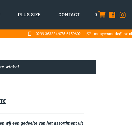
0
E
PLUS SIZE
CONTACT
item
0299-363224
/
075-6159602
mooyersmode@live.nl
ze winkel.
EK
en wij een gedeelte van het assortiment uit