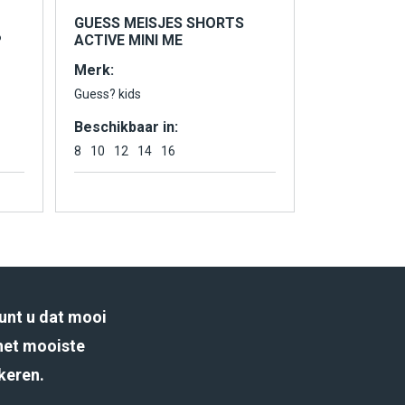
GUESS MEISJES SHORTS
P
ACTIVE MINI ME
Merk:
Guess? kids
Beschikbaar in:
8
10
12
14
16
unt u dat mooi
het mooiste
rkeren.