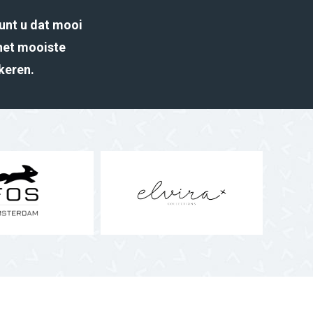
unt u dat mooi
het mooiste
rkeren.