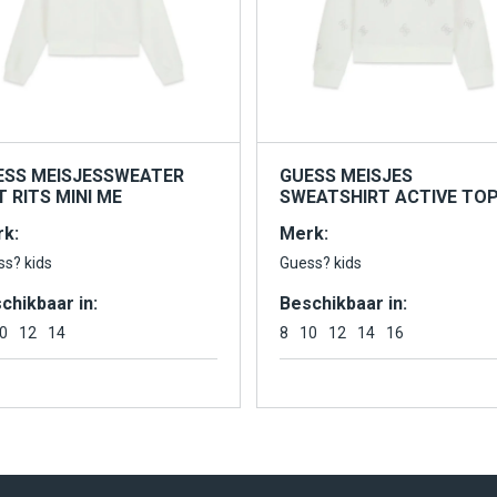
ESS MEISJESSWEATER
GUESS MEISJES
 RITS MINI ME
SWEATSHIRT ACTIVE TO
k:
Merk:
ss? kids
Guess? kids
chikbaar in:
Beschikbaar in:
0
12
14
8
10
12
14
16