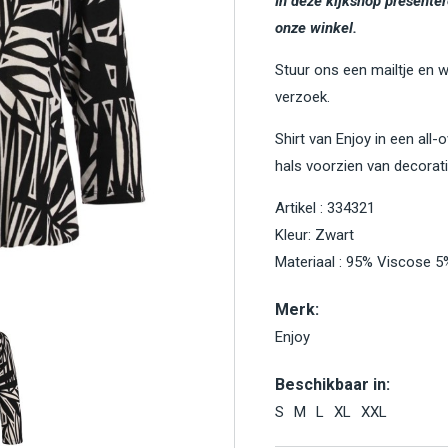
In deze kijkshop presenter
onze winkel.
Stuur ons een mailtje en 
verzoek.
Shirt van Enjoy in een all
hals voorzien van decorat
Artikel : 334321
Kleur: Zwart
Materiaal : 95% Viscose 5
Merk:
Enjoy
Beschikbaar in:
S
M
L
XL
XXL