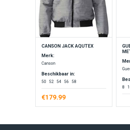
CANSON JACK AQUTEX
GU
MET
Merk:
Mer
Canson
Gue
Beschikbaar in:
Bes
50
52
54
56
58
8
1
€
179.99