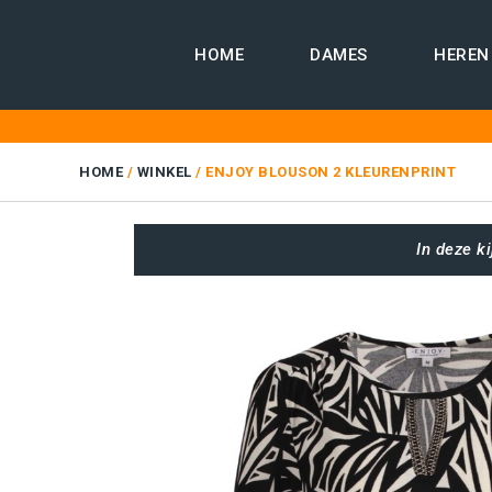
Skip
HOME
DAMES
HEREN
to
content
HOME
/
WINKEL
/
ENJOY BLOUSON 2 KLEURENPRINT
In deze k