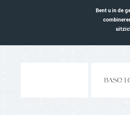
Bent u in de 
combineren
uitzic