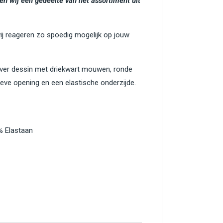
en wij een gedeelte van het assortiment uit
wij reageren zo spoedig mogelijk op jouw
-over dessin met driekwart mouwen, ronde
ieve opening en een elastische onderzijde.
% Elastaan