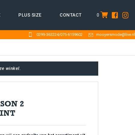
0
E
PLUS SIZE
CONTACT
item
0299-363224
/
075-6159602
mooyersmode@live.nl
ze winkel.
SON 2
INT