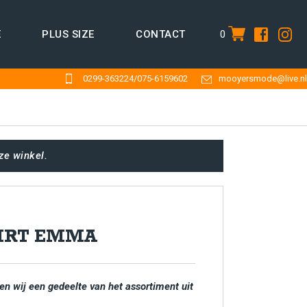
0
E
PLUS SIZE
CONTACT
item
0299-363224
/
075-6159602
mooyersmode@live.nl
ze winkel.
HIRT EMMA
en wij een gedeelte van het assortiment uit