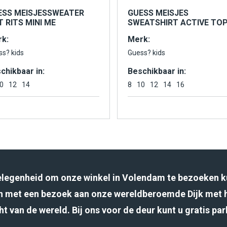
ESS MEISJESSWEATER
GUESS MEISJES
 RITS MINI ME
SWEATSHIRT ACTIVE TO
k:
Merk:
ss? kids
Guess? kids
chikbaar in:
Beschikbaar in:
0
12
14
8
10
12
14
16
gelegenheid om onze winkel in Volendam te bezoeken k
 met een bezoek aan onze wereldberoemde Dijk met 
ht van de wereld. Bij ons voor de deur kunt u gratis pa