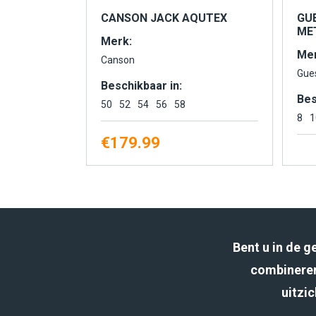
CANSON JACK AQUTEX
GU
MET
Merk:
Mer
Canson
Gue
Beschikbaar in:
Bes
50
52
54
56
58
8
1
€
179.99
Bent u in de 
combineren
uitzic