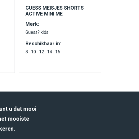
GUESS MEISJES SHORTS
P
ACTIVE MINI ME
Merk:
Guess? kids
Beschikbaar in:
8
10
12
14
16
unt u dat mooi
het mooiste
rkeren.