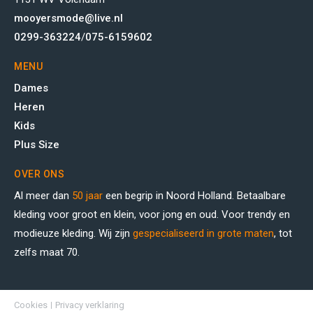
mooyersmode@live.nl
0299-363224
/
075-6159602
MENU
Dames
Heren
Kids
Plus Size
OVER ONS
Al meer dan
50 jaar
een begrip in Noord Holland. Betaalbare
kleding voor groot en klein, voor jong en oud. Voor trendy en
modieuze kleding. Wij zijn
gespecialiseerd in grote maten
, tot
zelfs maat 70.
Cookies
Privacy verklaring