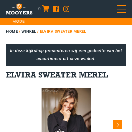
0
item
Skip
HOME
to
DAMES
HOME
/
WINKEL
/
ELVIRA SWEATER MEREL
content
HEREN
In deze kijkshop presenteren wij een gedeelte van het
KIDS
assortiment uit onze winkel.
SALE
PLUS SIZE
ELVIRA SWEATER MEREL
CONTACT
Next