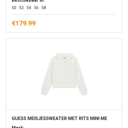
Beschikbaar in:
50
52
54
56
58
€
179.99
GUESS MEISJESSWEATER MET RITS MINI ME
Merk: