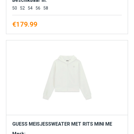
Beschikbaar in:
50
52
54
56
58
€
179.99
GUESS MEISJESSWEATER MET RITS MINI ME
Merk: