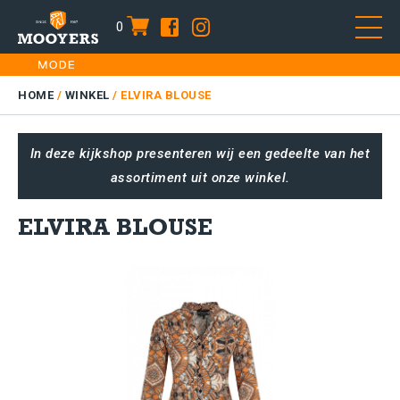
0
item
Skip
HOME
to
DAMES
HOME
/
WINKEL
/
ELVIRA BLOUSE
content
HEREN
In deze kijkshop presenteren wij een gedeelte van het
KIDS
assortiment uit onze winkel.
SALE
PLUS SIZE
ELVIRA BLOUSE
CONTACT