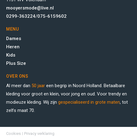
mooyersmode@live.nl
0299-363224
/
075-6159602
MENU
Dames
Heren
Kids
Plus Size
OVER ONS
Al meer dan
50 jaar
een begrip in Noord Holland. Betaalbare
kleding voor groot en klein, voor jong en oud. Voor trendy en
modieuze kleding. Wij zijn
gespecialiseerd in grote maten
, tot
zelfs maat 70.
Cookies
Privacy verklaring