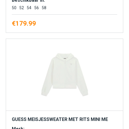
Beschikbaar in:
50
52
54
56
58
€
179.99
GUESS MEISJESSWEATER MET RITS MINI ME
Merk: