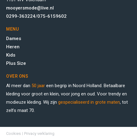
mooyersmode@live.nl
0299-363224
/
075-6159602
MENU
Dames
Heren
Kids
Plus Size
OVER ONS
Al meer dan
50 jaar
een begrip in Noord Holland. Betaalbare
kleding voor groot en klein, voor jong en oud. Voor trendy en
modieuze kleding. Wij zijn
gespecialiseerd in grote maten
, tot
zelfs maat 70.
Cookies
Privacy verklaring