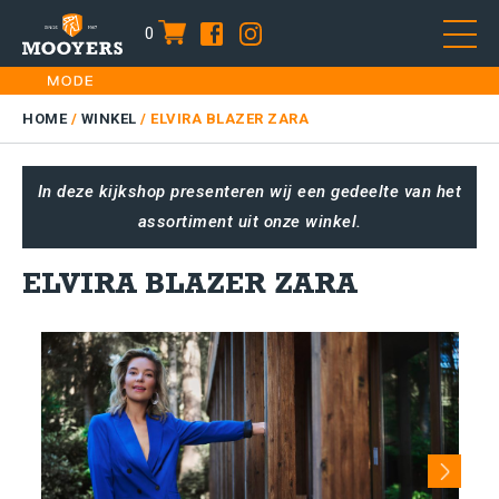
0
item
Skip
HOME
to
DAMES
HOME
/
WINKEL
/
ELVIRA BLAZER ZARA
content
HEREN
In deze kijkshop presenteren wij een gedeelte van het
KIDS
assortiment uit onze winkel.
SALE
PLUS SIZE
ELVIRA BLAZER ZARA
CONTACT
Next