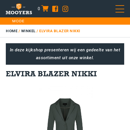
0
item
Skip
HOME
to
DAMES
HOME
/
WINKEL
/
ELVIRA BLAZER NIKKI
content
HEREN
In deze kijkshop presenteren wij een gedeelte van het
KIDS
assortiment uit onze winkel.
SALE
PLUS SIZE
ELVIRA BLAZER NIKKI
CONTACT