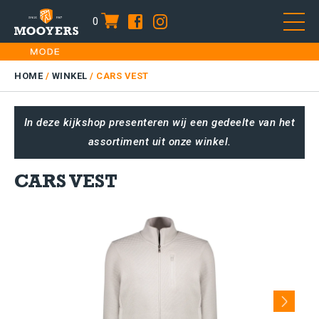
0
item
Skip
HOME
to
DAMES
HOME
/
WINKEL
/
CARS VEST
content
HEREN
In deze kijkshop presenteren wij een gedeelte van het
KIDS
assortiment uit onze winkel.
SALE
PLUS SIZE
CARS VEST
CONTACT
Next