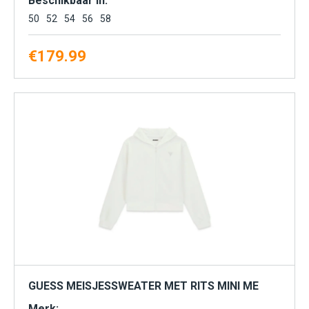
Beschikbaar in:
50
52
54
56
58
€
179.99
GUESS MEISJESSWEATER MET RITS MINI ME
Merk: