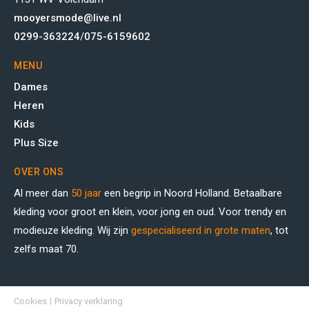
mooyersmode@live.nl
0299-363224
/
075-6159602
MENU
Dames
Heren
Kids
Plus Size
OVER ONS
Al meer dan
50 jaar
een begrip in Noord Holland. Betaalbare
kleding voor groot en klein, voor jong en oud. Voor trendy en
modieuze kleding. Wij zijn
gespecialiseerd in grote maten
, tot
zelfs maat 70.
Cookies
Privacy verklaring