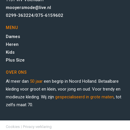
mooyersmode@live.nl
0299-363224
/
075-6159602
MENU
Dames
Heren
Kids
Plus Size
OVER ONS
Al meer dan
50 jaar
een begrip in Noord Holland. Betaalbare
kleding voor groot en klein, voor jong en oud. Voor trendy en
modieuze kleding. Wij zijn
gespecialiseerd in grote maten
, tot
zelfs maat 70.
Cookies
Privacy verklaring