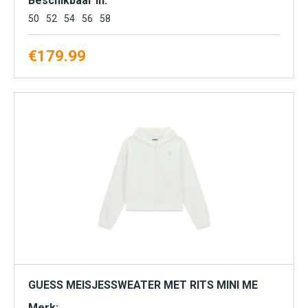
Beschikbaar in:
50
52
54
56
58
€
179.99
GUESS MEISJESSWEATER MET RITS MINI ME
Merk: