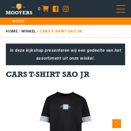
0
item
Skip
HOME
to
DAMES
HOME
/
WINKEL
/
CARS T-SHIRT SAO JR
content
HEREN
In deze kijkshop presenteren wij een gedeelte van het
KIDS
assortiment uit onze winkel.
SALE
PLUS SIZE
CARS T-SHIRT SAO JR
CONTACT
Next