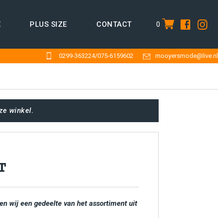
0
E
PLUS SIZE
CONTACT
item
0299-363224
/
075-6159602
mooyersmode@live.nl
ze winkel.
T
en wij een gedeelte van het assortiment uit