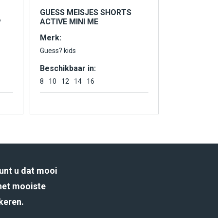
GUESS MEISJES SHORTS
P
ACTIVE MINI ME
Merk:
Guess? kids
Beschikbaar in:
8
10
12
14
16
unt u dat mooi
het mooiste
rkeren.