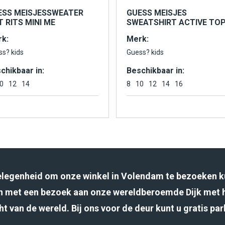
ESS MEISJESSWEATER
GUESS MEISJES
 RITS MINI ME
SWEATSHIRT ACTIVE TO
k:
Merk:
ss? kids
Guess? kids
chikbaar in:
Beschikbaar in:
0
12
14
8
10
12
14
16
gelegenheid om onze winkel in Volendam te bezoeken k
 met een bezoek aan onze wereldberoemde Dijk met 
ht van de wereld. Bij ons voor de deur kunt u gratis pa