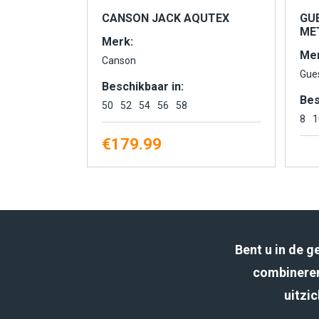
CANSON JACK AQUTEX
GU
MET
Merk:
Mer
Canson
Gue
Beschikbaar in:
Bes
50
52
54
56
58
8
1
€
179.99
Bent u in de 
combineren
uitzic