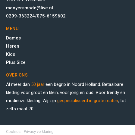
mooyersmode@live.nl
0299-363224
/
075-6159602
MENU
Dames
Heren
Kids
Plus Size
OVER ONS
Al meer dan
50 jaar
een begrip in Noord Holland. Betaalbare
kleding voor groot en klein, voor jong en oud. Voor trendy en
modieuze kleding. Wij zijn
gespecialiseerd in grote maten
, tot
zelfs maat 70.
Cookies
Privacy verklaring