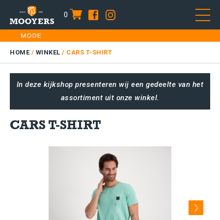
0
item
Skip
HOME
to
DAMES
HOME
/
WINKEL
/
CARS T-SHIRT
content
HEREN
In deze kijkshop presenteren wij een gedeelte van het
KIDS
assortiment uit onze winkel.
SALE
PLUS SIZE
CARS T-SHIRT
CONTACT
Next