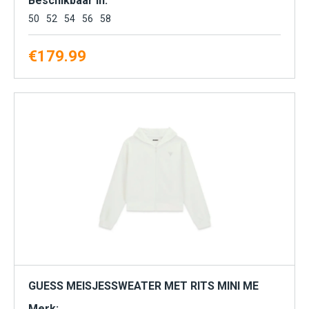
Beschikbaar in:
50
52
54
56
58
€
179.99
GUESS MEISJESSWEATER MET RITS MINI ME
Merk: