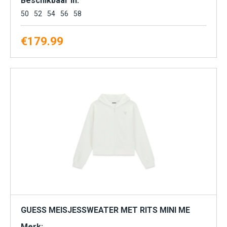
Beschikbaar in:
50
52
54
56
58
€
179.99
GUESS MEISJESSWEATER MET RITS MINI ME
Merk: