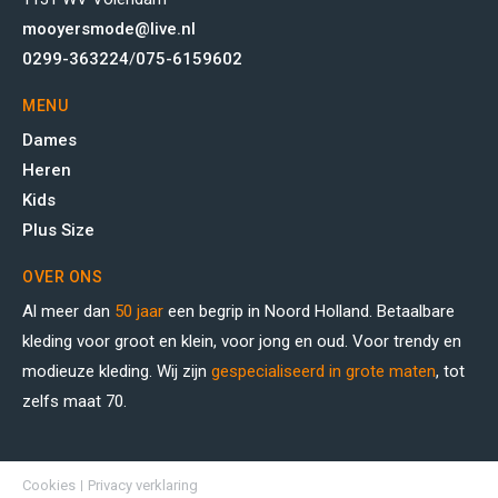
mooyersmode@live.nl
0299-363224
/
075-6159602
MENU
Dames
Heren
Kids
Plus Size
OVER ONS
Al meer dan
50 jaar
een begrip in Noord Holland. Betaalbare
kleding voor groot en klein, voor jong en oud. Voor trendy en
modieuze kleding. Wij zijn
gespecialiseerd in grote maten
, tot
zelfs maat 70.
Cookies
Privacy verklaring