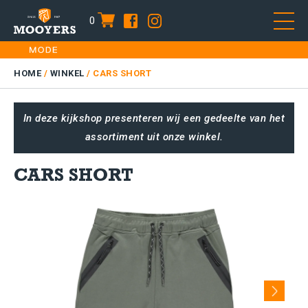
0
item
Skip
HOME
to
DAMES
HOME
/
WINKEL
/
CARS SHORT
content
HEREN
In deze kijkshop presenteren wij een gedeelte van het
KIDS
assortiment uit onze winkel.
SALE
PLUS SIZE
CARS SHORT
CONTACT
Next