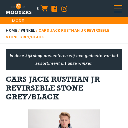
0
item
Skip
HOME
to
DAMES
HOME
/
WINKEL
/
CARS JACK RUSTHAN JR REVIRSEBLE
content
STONE GREY/BLACK
HEREN
KIDS
In deze kijkshop presenteren wij een gedeelte van het
SALE
assortiment uit onze winkel.
PLUS SIZE
CARS JACK RUSTHAN JR
CONTACT
REVIRSEBLE STONE
GREY/BLACK