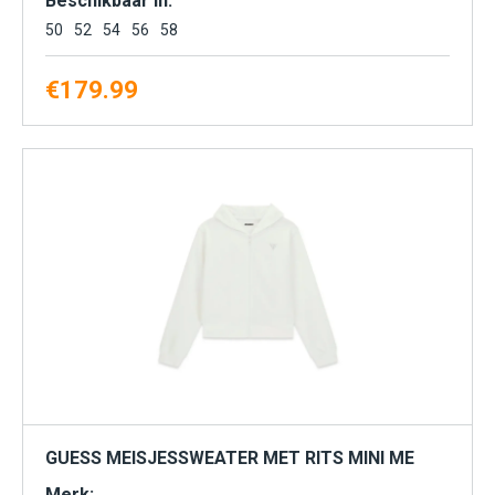
Beschikbaar in:
50
52
54
56
58
€
179.99
GUESS MEISJESSWEATER MET RITS MINI ME
Merk: