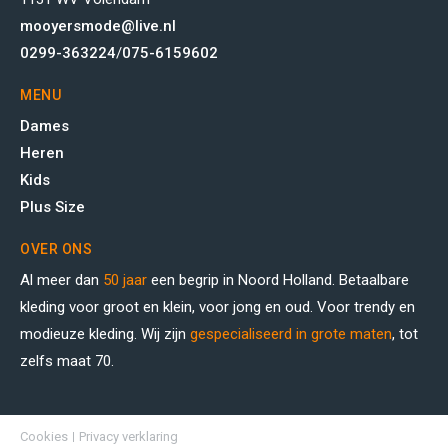
mooyersmode@live.nl
0299-363224
/
075-6159602
MENU
Dames
Heren
Kids
Plus Size
OVER ONS
Al meer dan
50 jaar
een begrip in Noord Holland. Betaalbare
kleding voor groot en klein, voor jong en oud. Voor trendy en
modieuze kleding. Wij zijn
gespecialiseerd in grote maten
, tot
zelfs maat 70.
Cookies
Privacy verklaring