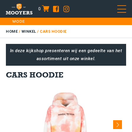
0
item
Skip
HOME
to
DAMES
HOME
/
WINKEL
/
CARS HOODIE
content
HEREN
In deze kijkshop presenteren wij een gedeelte van het
KIDS
assortiment uit onze winkel.
SALE
PLUS SIZE
CARS HOODIE
CONTACT
Next