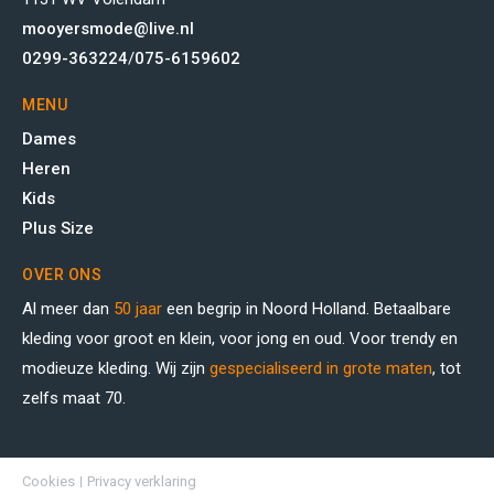
mooyersmode@live.nl
0299-363224
/
075-6159602
MENU
Dames
Heren
Kids
Plus Size
OVER ONS
Al meer dan
50 jaar
een begrip in Noord Holland. Betaalbare
kleding voor groot en klein, voor jong en oud. Voor trendy en
modieuze kleding. Wij zijn
gespecialiseerd in grote maten
, tot
zelfs maat 70.
Cookies
Privacy verklaring