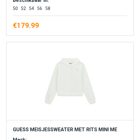
Beschikbaar in:
50
52
54
56
58
€
179.99
GUESS MEISJESSWEATER MET RITS MINI ME
Merk: