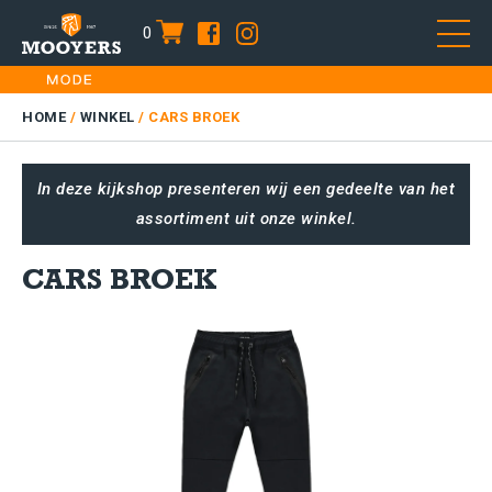
0
item
Skip
HOME
to
DAMES
HOME
/
WINKEL
/
CARS BROEK
content
HEREN
In deze kijkshop presenteren wij een gedeelte van het
KIDS
assortiment uit onze winkel.
SALE
PLUS SIZE
CARS BROEK
CONTACT