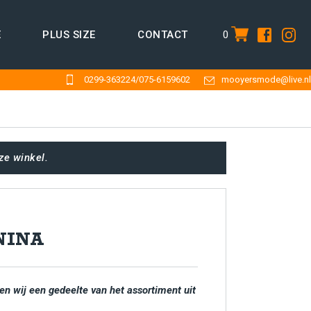
0
E
PLUS SIZE
CONTACT
item
0299-363224
/
075-6159602
mooyersmode@live.nl
ze winkel.
NINA
en wij een gedeelte van het assortiment uit