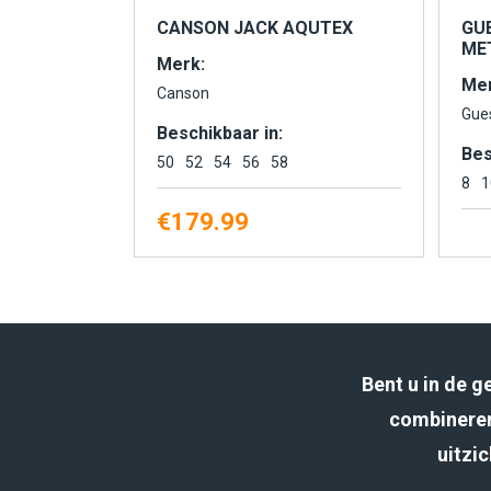
CANSON JACK AQUTEX
GU
MET
Merk:
Mer
Canson
Gue
Beschikbaar in:
Bes
50
52
54
56
58
8
1
€
179.99
Bent u in de 
combineren
uitzic