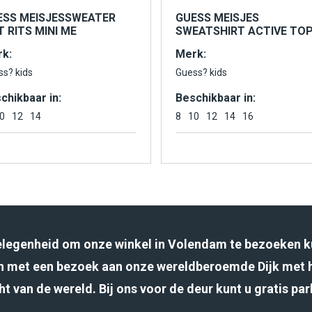
ESS MEISJESSWEATER
GUESS MEISJES
 RITS MINI ME
SWEATSHIRT ACTIVE TO
k:
Merk:
ss? kids
Guess? kids
chikbaar in:
Beschikbaar in:
0
12
14
8
10
12
14
16
gelegenheid om onze winkel in Volendam te bezoeken k
 met een bezoek aan onze wereldberoemde Dijk met 
ht van de wereld. Bij ons voor de deur kunt u gratis pa