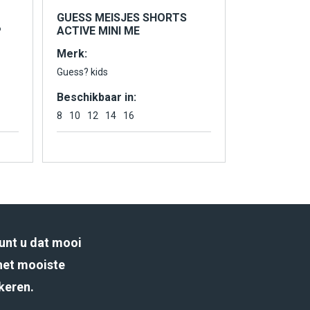
GUESS MEISJES SHORTS
P
ACTIVE MINI ME
Merk:
Guess? kids
Beschikbaar in:
8
10
12
14
16
unt u dat mooi
het mooiste
rkeren.