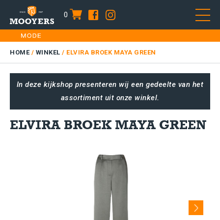
0
item
Skip
HOME
to
DAMES
HOME
/
WINKEL
/
ELVIRA BROEK MAYA GREEN
content
HEREN
In deze kijkshop presenteren wij een gedeelte van het
KIDS
assortiment uit onze winkel.
SALE
PLUS SIZE
ELVIRA BROEK MAYA GREEN
CONTACT
Next