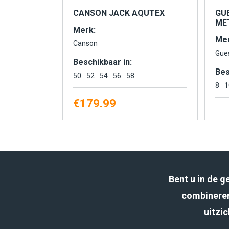
CANSON JACK AQUTEX
GU
MET
Merk:
Mer
Canson
Gue
Beschikbaar in:
Bes
50
52
54
56
58
8
1
€
179.99
Bent u in de 
combineren
uitzic