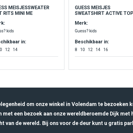
ESS MEISJESSWEATER
GUESS MEISJES
 RITS MINI ME
SWEATSHIRT ACTIVE TO
k:
Merk:
ss? kids
Guess? kids
chikbaar in:
Beschikbaar in:
0
12
14
8
10
12
14
16
gelegenheid om onze winkel in Volendam te bezoeken k
 met een bezoek aan onze wereldberoemde Dijk met 
ht van de wereld. Bij ons voor de deur kunt u gratis pa