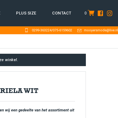
0
E
PLUS SIZE
CONTACT
item
0299-363224
/
075-6159602
mooyersmode@live.nl
ze winkel.
RIELA WIT
en wij een gedeelte van het assortiment uit