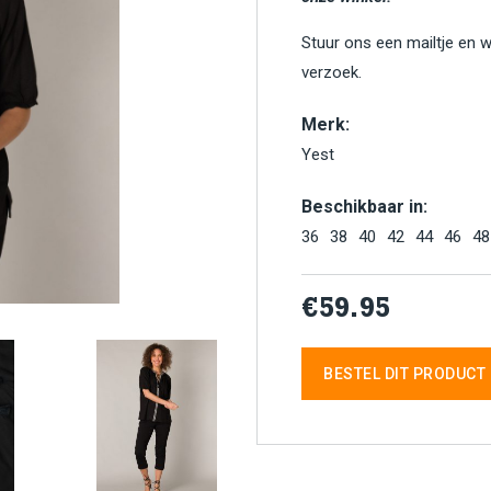
Stuur ons een mailtje en 
verzoek.
Merk:
Yest
Beschikbaar in:
36
38
40
42
44
46
48
€59.95
BESTEL DIT PRODUCT