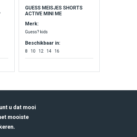
GUESS MEISJES SHORTS
P
ACTIVE MINI ME
Merk:
Guess? kids
Beschikbaar in:
8
10
12
14
16
unt u dat mooi
het mooiste
rkeren.