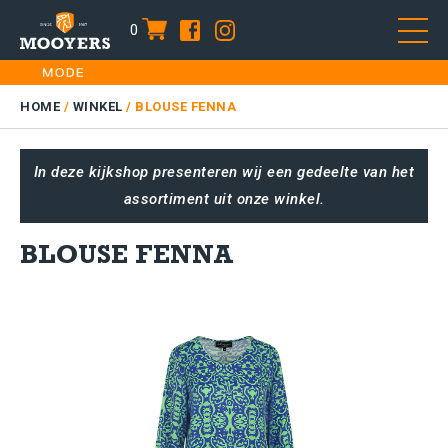
0
item
Skip
HOME
to
DAMES
HOME
/
WINKEL
/
BLOUSE FENNA
content
HEREN
In deze kijkshop presenteren wij een gedeelte van het
KIDS
assortiment uit onze winkel.
SALE
PLUS SIZE
BLOUSE FENNA
CONTACT