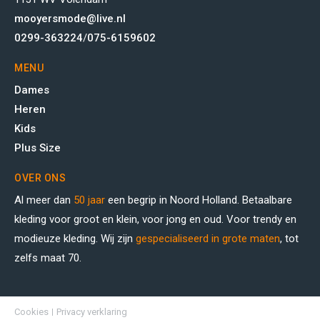
mooyersmode@live.nl
0299-363224
/
075-6159602
MENU
Dames
Heren
Kids
Plus Size
OVER ONS
Al meer dan
50 jaar
een begrip in Noord Holland. Betaalbare
kleding voor groot en klein, voor jong en oud. Voor trendy en
modieuze kleding. Wij zijn
gespecialiseerd in grote maten
, tot
zelfs maat 70.
Cookies
Privacy verklaring