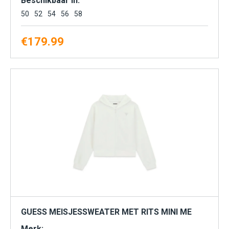
Beschikbaar in:
50
52
54
56
58
€
179.99
GUESS MEISJESSWEATER MET RITS MINI ME
Merk: