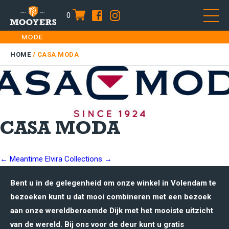
0
item
Skip
HOME
to
DAMES
HOME
/
CASA MODA
content
HEREN
KIDS
SALE
PLUS SIZE
CASA MODA
CONTACT
POST
←
Meantime
Elvira Collections
→
NAVIGATION
Bent u in de gelegenheid om onze winkel in Volendam te
bezoeken kunt u dat mooi combineren met een bezoek
aan onze wereldberoemde Dijk met het mooiste uitzicht
van de wereld. Bij ons voor de deur kunt u gratis